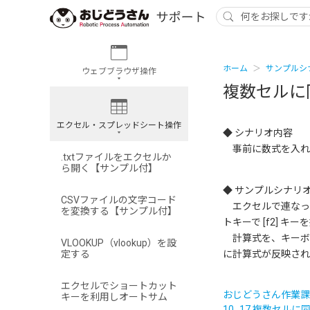
ホーム
サンプルシ
ウェブブラウザ操作
複数セルに
エクセル・スプレッドシート操作
◆ シナリオ内容
事前に数式を入れ
.txtファイルをエクセルか
ら開く【サンプル付】
◆ サンプルシナリ
CSVファイルの文字コード
エクセルで連なっ
を変換する【サンプル付】
トキーで [f2] 
計算式を、キーボード
VLOOKUP（vlookup）を設
定する
に計算式が反映され
エクセルでショートカット
おじどうさん作業課題 (
キーを利用しオートサム
10_17 複数セルに