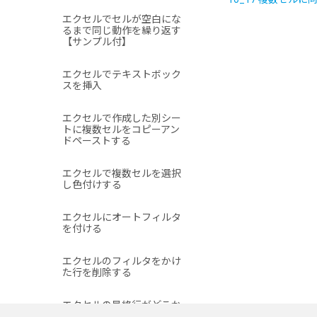
エクセルでセルが空白にな
るまで同じ動作を繰り返す
【サンプル付】
エクセルでテキストボック
スを挿入
エクセルで作成した別シー
トに複数セルをコピーアン
ドペーストする
エクセルで複数セルを選択
し色付けする
エクセルにオートフィルタ
を付ける
エクセルのフィルタをかけ
た行を削除する
エクセルの最終行がどこか
を記憶する