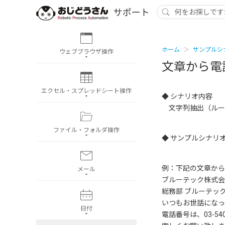
ホーム
サンプルシ
ウェブブラウザ操作
文章から電
エクセル・スプレッドシート操作
◆ シナリオ内容
文字列抽出（ルー
ファイル・フォルダ操作
◆ サンプルシナリ
例：下記の文章から
メール
ブルーテック株式会
総務部 ブルーテッ
いつもお世話になっ
日付
電話番号は、03-540