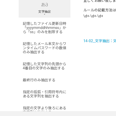
宜しくお願い致しま
ルールの記載方法は下
文字抽出
\d+-\d+-\d+
記憶したファイル更新日時
「yyyymmddhhmmss」か
ら「ss」のみを削除する
14-02_文字抽出
記憶したメール本文からワ
ンタイムパスワードの数値
のみ抽出する
記憶した文字列の先頭から
4番目の文字のみ抽出する
最終行のみ抽出する
指定の括弧・引用符号内に
ある文字列を抽出する
指定の文字より後ろにある
文字列を抽出する