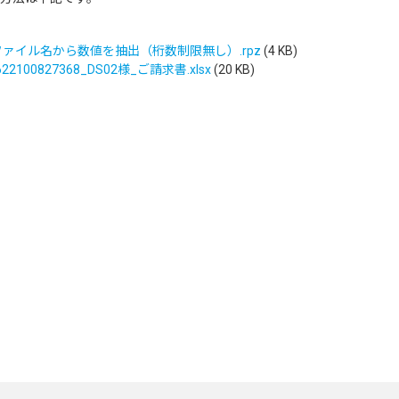
：ファイル名から数値を抽出（桁数制限無し）.rpz
(4 KB)
100827368_DS02様_ご請求書.xlsx
(20 KB)