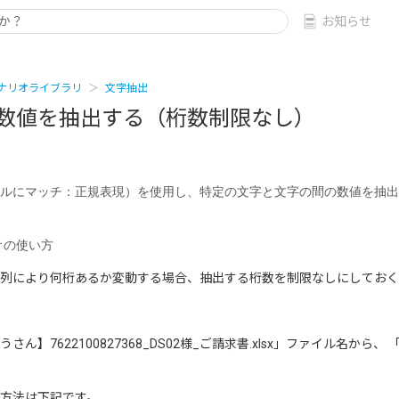
お知らせ
ナリオライブラリ
文字抽出
数値を抽出する（桁数制限なし）
ルにマッチ：正規表現）を使用し、特定の文字と文字の間の数値を抽出
オの使い方
列により何桁あるか変動する場合、抽出する桁数を制限なしにしておく
7622100827368_DS02様_ご請求書.xlsx」ファイル名から、 「
法は下記です。