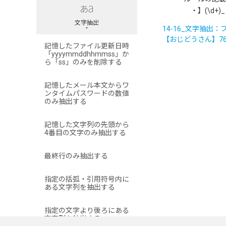
・】(\d+)_
文字抽出
14-16_文字抽出
【おじどうさん】7622
記憶したファイル更新日時
「yyyymmddhhmmss」か
ら「ss」のみを削除する
記憶したメール本文からワ
ンタイムパスワードの数値
のみ抽出する
記憶した文字列の先頭から
4番目の文字のみ抽出する
最終行のみ抽出する
指定の括弧・引用符号内に
ある文字列を抽出する
指定の文字より後ろにある
文字列を抽出する