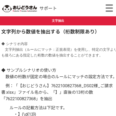
文字抽出
文字列から数値を抽出する（桁数制限あり）
◆ シナリオ内容
文字列抽出（ルールにマッチ：正規表現）を使用し、特定の文字よ
も後ろにある指定した桁数の数値を抽出することができます。
◆ サンプルシナリオの使い方
数値の桁数が固定の場合のルールにマッチの設定方法です
例：「【おじどうさん】7622100827368_DS02様_ご請求
書.xlsx」ファイル名から、「】」直後の13桁の数
「7622100827368」を抽出
ルールの記載方法は下記です。
・】(\d{13})