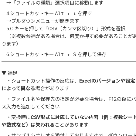
→「ファイルの種類」選択項目に移動します
4.ショートカットキー
Alt + ↓
を押す
→プルダウンメニューが開きます
5.
C
キーを押して「CSV（カンマ区切り）」形式を選択
（※複数候補がある場合は、何度か押す必要があることが
ります）
6.ショートカットキー
Alt + S
を押して保存
▼ 補足
・ショートカット操作の反応は、
Excelのバージョンや設定
によって異なる
場合があります
・ファイル名や保存先の指定が必要な場合は、F12の後にパ
ス入力も追加してください
・変換時に
CSV形式に対応していない内容（例：複数シー
や数式など）は失われる
ことがあります
・サンプルシナリオを添付しておりますので、ダウンロー