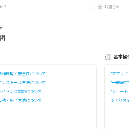
お知らせ
問
問
基本操
動作環境と安全性について
"アプリに
インストール方法について
"一般設定
ライセンス認証について
"ショート
起動・終了方法について
シナリオ