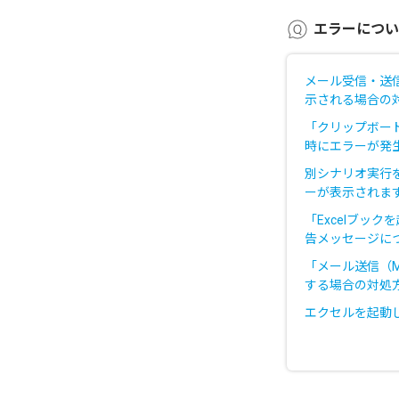
エラーについ
メール受信・送
示される場合の
「クリップボー
時にエラーが発
別シナリオ実行
ーが表示されま
「Excelブッ
告メッセージに
「メール送信（M
する場合の対処
エクセルを起動し