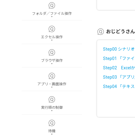
フォルダ／ファイル操作
おじどうさん
エクセル操作
Step00 シナ
Step01 「
ブラウザ操作
Step02 Exc
Step03 「ア
アプリ・画面操作
Step04 「
実行順の制御
待機