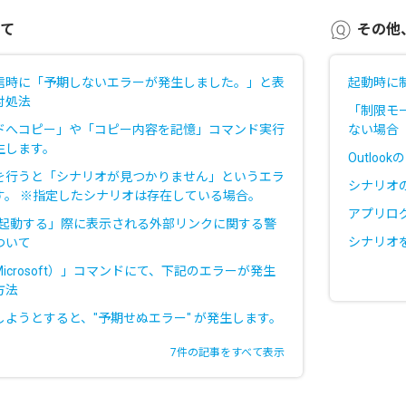
て
その他
信時に「予期しないエラーが発生しました。」と表
起動時に
対処法
「制限モ
ドへコピー」や「コピー内容を記憶」コマンド実行
ない場合
生します。
Outlo
を行うと「シナリオが見つかりません」というエラ
シナリオ
す。 ※指定したシナリオは存在している場合。
アプリロ
クを起動する」際に表示される外部リンクに関する警
シナリオ
ついて
icrosoft）」コマンドにて、下記のエラーが発生
方法
ようとすると、"予期せぬエラー" が発生します。
7件の記事をすべて表示