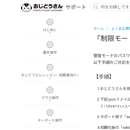
ホーム
よくある質
はじめに
「制限モー
基本操作
管理モードのパスワ
以下手順のご対応を
おじどうさんレッスン~ 初級者向け~
【手順】
1.おじどうさんを
マウス操作
2.下記
json
ファイ
C:\Users\<ユー
3.サポート側で「set
キーボード操作
4.初期化後の「set