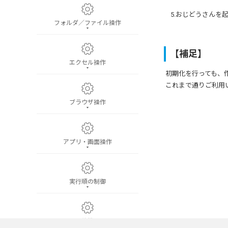
5.おじどうさんを
フォルダ／ファイル操作
【補足】
エクセル操作
初期化を行っても、
これまで通りご利用
ブラウザ操作
アプリ・画面操作
実行順の制御
待機