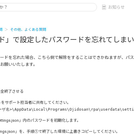
お知らせ
問
その他、よくある質問
ド」で設定したパスワードを忘れてしま
ードを忘れた場合、こちら側で解除をすることはできかねますが、パス
お願いいたします。
完全終了させる
ルをサポート担当者に共有してください。
ザ名>\AppData\Local\Programs\Ojidosan\rpa\userdata\setti
tings.json」内のパスワードを初期化します。
tings.json」を、手順①で終了した環境に上書きコピーしてください。