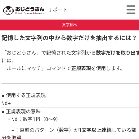
文字抽出
記憶した文字列の中から数字だけを抽出するには？
「おじどうさん」で記憶された文字列から
数字だけを取り出
には、
「ルールにマッチ」コマンドで
正規表現
を使用します。
■ 使用する正規表現
■ 正規表現の意味
・
\d
：数字1桁（0〜9）
・+
：直前のパターン（数字）が
1文字以上連続
している部
分を取得