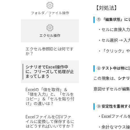
【対処法】
フォルダ／ファイル操作
① 「編集状態」に
・セルに直接入力す
エクセル操作
・セル選択 → 入力
エクセル参照IDとは何です
・「クリック」や
か？
シナリオでExcel操作中
② テスト中は特に
に、フリーズして処理が止
まってしまう
この現象は、
シナリ
意図せずセルが編集
Excelの「値を取得」＆
「値を入力」と、「セルを
コピー」＆「セルを貼り付
け」の違いは？
③ 安定性を重視す
・Excelファイ
ExcelファイルをCSVファ
イルに変換して保存するに
はどうすればいいですか？
・余計なマウス操