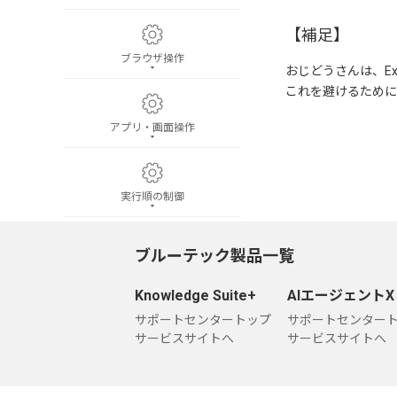
【補足】
ブラウザ操作
おじどうさんは、E
これを避けるために
アプリ・画面操作
実行順の制御
ブルーテック製品一覧
待機
Knowledge Suite+
AIエージェントX
サポートセンタートップ
サポートセンター
記憶
サービスサイトへ
サービスサイトへ